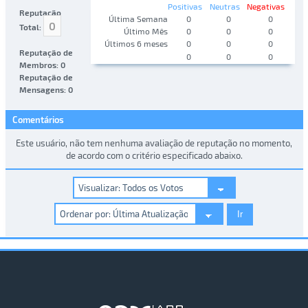
Positivas
Neutras
Negativas
Reputação
Última Semana
0
0
0
0
Total:
Último Mês
0
0
0
Últimos 6 meses
0
0
0
Reputação de
0
0
0
Membros: 0
Reputação de
Mensagens: 0
Comentários
Este usuário, não tem nenhuma avaliação de reputação no momento,
de acordo com o critério especificado abaixo.