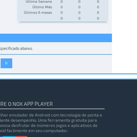
Última Semana
0
0
0
Último Mês
0
0
0
Últimos 6 meses
0
0
0
0
0
0
pecificado abaixo.
RE O NOX APP PLAYER
lhor emulador de Android com tecnologia de ponta e
lente desempenho. Uma ferramenta gratuita para
possa desfrutar de inúmeros jogos e aplicativos de
oid facilmente em seu computador.