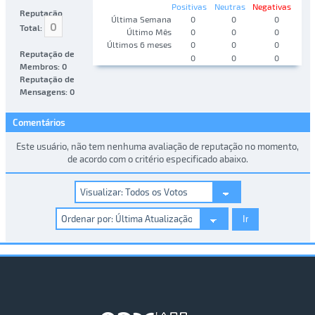
Positivas
Neutras
Negativas
Reputação
Última Semana
0
0
0
0
Total:
Último Mês
0
0
0
Últimos 6 meses
0
0
0
Reputação de
0
0
0
Membros: 0
Reputação de
Mensagens: 0
Comentários
Este usuário, não tem nenhuma avaliação de reputação no momento,
de acordo com o critério especificado abaixo.