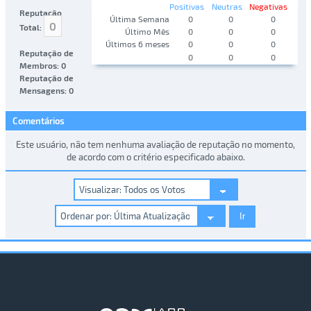
Positivas
Neutras
Negativas
Reputação
Última Semana
0
0
0
0
Total:
Último Mês
0
0
0
Últimos 6 meses
0
0
0
Reputação de
0
0
0
Membros: 0
Reputação de
Mensagens: 0
Comentários
Este usuário, não tem nenhuma avaliação de reputação no momento,
de acordo com o critério especificado abaixo.