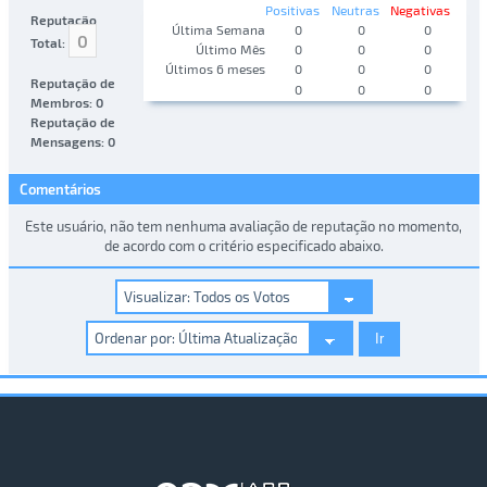
Positivas
Neutras
Negativas
Reputação
Última Semana
0
0
0
0
Total:
Último Mês
0
0
0
Últimos 6 meses
0
0
0
Reputação de
0
0
0
Membros: 0
Reputação de
Mensagens: 0
Comentários
Este usuário, não tem nenhuma avaliação de reputação no momento,
de acordo com o critério especificado abaixo.