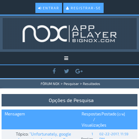
ENTRAR
REGISTRAR-SE
>
>
FÓRUM NOX
Pesquisar
Resultados
Opções de Pesquisa
Mensagem
Respostas
Postado
[
cre
]
/
Visualizações
Tópico:
"Unfortunately, google
1
02-22-2017, 11:59
Replies
PM