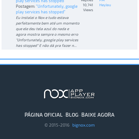
play services has stopped"
10,741
HeyJau
Postagem:
"Unfortunately, google
Views
play services has stopped"
Eu instalei o Nox e tudo estava
perfeitamente bem até um momento
que ele deu tela azul do nada e
agora mostra sempre o mesmo erro
"Unfortunately, google play services
has stopped" E não dá pra fazer n...
PÁGINA OFICIAL
BLOG
BAIXE AGORA
·
·
© 2015-2016
bignox.com