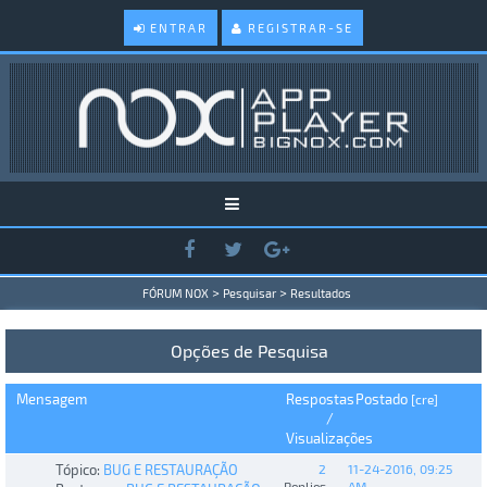
ENTRAR
REGISTRAR-SE
>
>
FÓRUM NOX
Pesquisar
Resultados
Opções de Pesquisa
Mensagem
Respostas
Postado
[
cre
]
/
Visualizações
Tópico:
BUG E RESTAURAÇÃO
2
11-24-2016, 09:25
Replies
AM