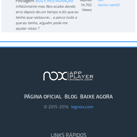
Postagem:
BUG E RESTAURAÇÃO
14,702
danilo san02
infelizmente meu Nox acaba dando
Views
erro depois de um tempo e diz que eu
tenho que restaurar... e perco tudo o
que eu tenho, alguém pode me
ajudar nisso ?
PÁGINA OFICIAL
BLOG
BAIXE AGORA
·
·
© 2015-2016
bignox.com
LINKS RÁPIDOS