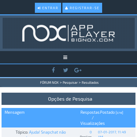
ENTRAR
REGISTRAR-SE
>
>
FÓRUM NOX
Pesquisar
Resultados
Opções de Pesquisa
Mensagem
Respostas
Postado
[
cre
]
/
Visualizações
Tópico:
Ajuda! Snapchat não
0
07-01-2017, 11:49
Replies
AM