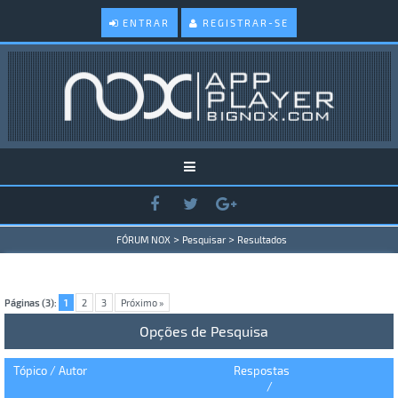
ENTRAR
REGISTRAR-SE
>
>
FÓRUM NOX
Pesquisar
Resultados
Páginas (3):
1
2
3
Próximo »
Opções de Pesquisa
Tópico
/
Autor
Respostas
/