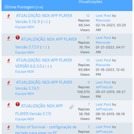
Visualizações
Última Postagem
[
cre
]
ATUALIZAÇÃO: NOX APP PLAYER
12
Last Post
by
Replies
Manoide
Versão 3.7.6.3!
(
1
2
)
66,544
02-14-2023, 03:20
Equipe NOX
Views
AM
11
Last Post
by
ATUALIZAÇÃO: NOX APP PLAYER
Replies
Manoide
Versão 3.7.5.1!
(
1
2
)
76,794
01-21-2023, 04:17
Views
AM
Equipe NOX
ATUALIZAÇÃO: NOX APP PLAYER
10
Last Post
by
Replies
Manoide
VERSÃO 6.0.3.0
(
1
2
)
69,884
01-16-2023, 12:45
Equipe NOX
Views
PM
ATUALIZAÇÃO: NOX APP PLAYER
9
Last Post
by
Replies
JeffreyLab
Versão 3.7.6.1!
108,970
09-07-2019, 09:27
Equipe NOX
Views
PM
7
Last Post
by
ATUALIZAÇÃO: NOX APP
Replies
JeffreyLab
PLAYER Versão 3.7.5!
56,766
08-10-2019, 06:18
Views
PM
Equipe NOX
Rules of Survival - configuração de
3
Last Post
by
Replies
JeffreyLab
teclado para jogar no PC