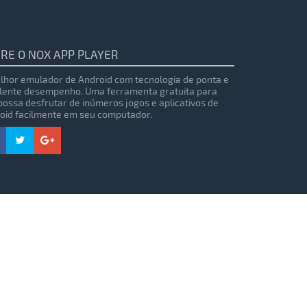
RE O NOX APP PLAYER
lhor emulador de Android com tecnologia de ponta e
lente desempenho. Uma ferramenta gratuita para
possa desfrutar de inúmeros jogos e aplicativos de
oid facilmente em seu computador.