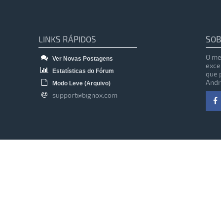
LINKS RÁPIDOS
SOB
O me
Ver Novas Postagens
exce
Estatísticas do Fórum
que 
Andr
Modo Leve (Arquivo)
support@bignox.com