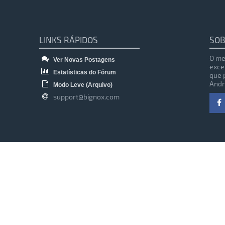
LINKS RÁPIDOS
SOB
O me
Ver Novas Postagens
exce
Estatísticas do Fórum
que 
Andr
Modo Leve (Arquivo)
support@bignox.com