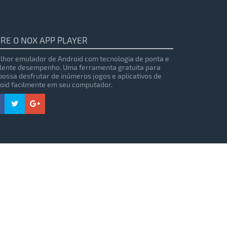
RE O NOX APP PLAYER
lhor emulador de Android com tecnologia de ponta e
lente desempenho. Uma ferramenta gratuita para
possa desfrutar de inúmeros jogos e aplicativos de
oid facilmente em seu computador.