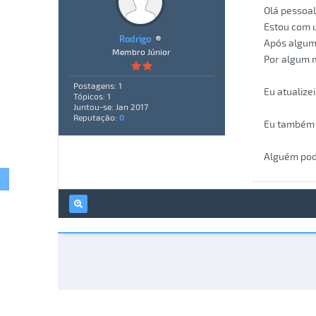
Olá pessoal
Estou com 
Rodrigo
Após alguma
Membro Júnior
Por algum 
Postagens: 1
Eu atualize
Tópicos: 1
Juntou-se: Jan 2017
Reputação:
0
Eu também a
Alguém pod