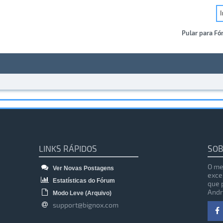
Pular para Fó
LINKS RÁPIDOS
SOB
O me
Ver Novas Postagens
exce
Estatísticas do Fórum
que 
Andr
Modo Leve (Arquivo)
support@bignox.com