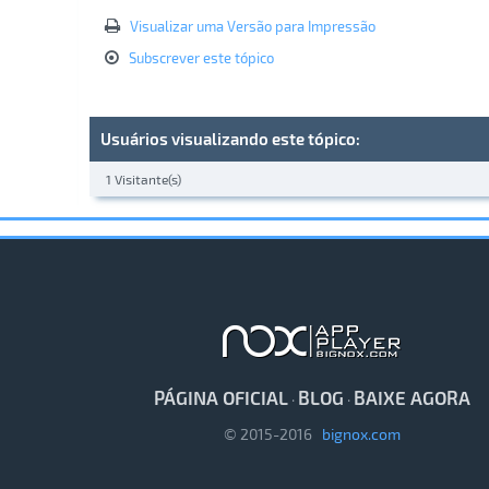
Visualizar uma Versão para Impressão
Subscrever este tópico
Usuários visualizando este tópico:
1 Visitante(s)
PÁGINA OFICIAL
BLOG
BAIXE AGORA
·
·
© 2015-2016
bignox.com