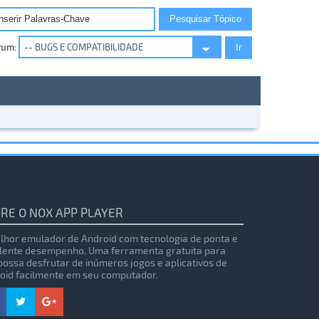
rum:
RE O NOX APP PLAYER
lhor emulador de Android com tecnologia de ponta e
lente desempenho. Uma ferramenta gratuita para
possa desfrutar de inúmeros jogos e aplicativos de
oid facilmente em seu computador.