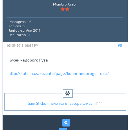
Membro Júnior
Postagens: 46
Tópicos: 6
Juntou-se: Aug 2017
Reputação:
0
03-31-2018, 08:57 PM
#5
Кухни недорого Руза
http://kuhninazakaz.info/page/kuhni-nedorogo-ruza/
Sani Sticks - палочки от засора слива
!!!***