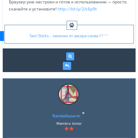
Браузер уже настроен и готов к использованию — просто
скачайте и установите!
http://bit.ly/2Jc6p9t
Sani Sticks - палочки от засора слива
!!!***
Randallsoarm
Membro Júnior