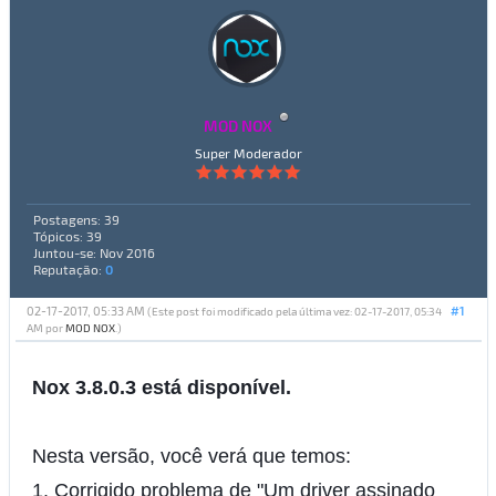
MOD NOX
Super Moderador
Postagens: 39
Tópicos: 39
Juntou-se: Nov 2016
Reputação:
0
02-17-2017, 05:33 AM
#1
(Este post foi modificado pela última vez: 02-17-2017, 05:34
AM por
MOD NOX
.)
Nox 3.8.0.3 está disponível.
Nesta versão, você verá que temos:
1. Corrigido problema de "Um driver assinado