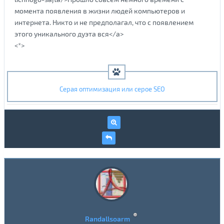
момента появления в жизни людей компьютеров и
интернета. Никто и не предполагал, что с появлением
этого уникального дуэта вся</a>
<*>
Серая оптимизация или серое SEO
Randallsoarm