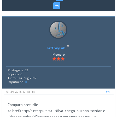
JeffreyLab
Membro
Postagens: 62
Tópicos: 0
Juntou-se: Aug 2017
Reputação:
0
01-24-2018, 10:48 PM
#4
Compara preturile
<a href=http://interpult-s.ru/dlya-chego-nuzhno-sozdanie-
lichnogo-sajta/>Прошло совсем немного времени с