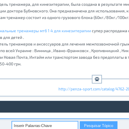
ель тренажера, для кинезитерапии, была создана в результате мн
ии доктора Бубновского. Она предназначена для использования, к
Сам тренажер состоит из одного грузового блока (60кг./80кг./100кг.
нальные тренажеры мтб 1 4 для кинезитерапии
супер распродажа 
 для детей .
ель тренажеров и аксессуаров для лечения межпозвоночной грыжи
по всей Украине : Винница , Ивано-Франковск , Кропивницкий , Ник
 Новая Почта, Интайм или транспортом завода без предоплаты в т
50-400 грн.
http://penza-sport.com/catalog/4762-20