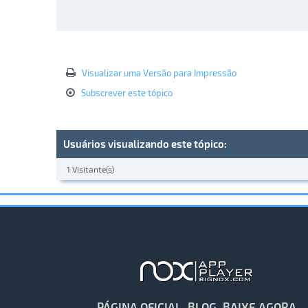
Visualizar uma Versão para Impressão
Subscrever este tópico
Usuários visualizando este tópico:
1 Visitante(s)
PÁGINA OFICIAL
BLOG
BAIXE AGORA
·
·