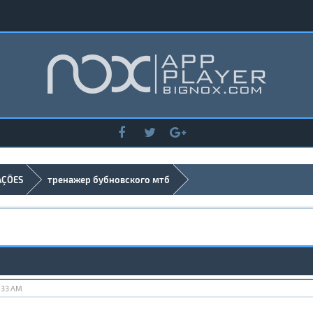
AÇÕES
тренажер бубновского мтб
:33 AM