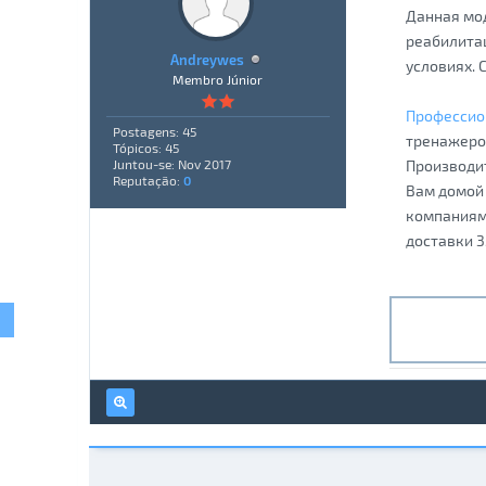
Данная мод
реабилитац
Andreywes
условиях. 
Membro Júnior
Профессио
Postagens: 45
тренажеров
Tópicos: 45
Производит
Juntou-se: Nov 2017
Reputação:
0
Вам домой 
компаниями
доставки 3