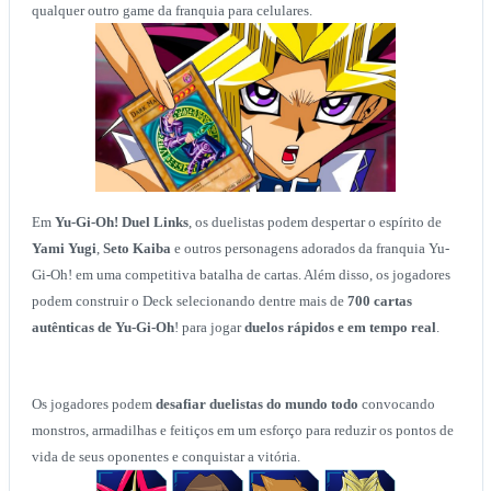
qualquer outro game da franquia para celulares.
Em
Yu-Gi-Oh! Duel Links
, os duelistas podem despertar o espírito de
Yami Yugi
,
Seto Kaiba
e outros personagens adorados da franquia Yu-
Gi-Oh! em uma competitiva batalha de cartas. Além disso, os jogadores
podem construir o Deck selecionando dentre mais de
700 cartas
autênticas de Yu-Gi-Oh
! para jogar
duelos rápidos e em tempo real
.
Os jogadores podem
desafiar duelistas do mundo todo
convocando
monstros, armadilhas e feitiços em um esforço para reduzir os pontos de
vida de seus oponentes e conquistar a vitória.