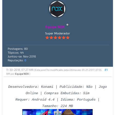
Equipe NOX
Super Moderador
Postagens: 80
Tópicos: 44
Juntou-se: Nov 2016
Reputação:
0
11-30-2016, 07:27 AM
#1
(Este post foi modificado pela última vez: 01-21-2017, 07:55
AM por
Equipe NOX
.)
Desenvolvedora: Konami | Publicidade: Não | Jogo
Online | Compras Embutidas: Sim
Requer: Android 4.4 | Idioma: Português |
Tamanho: 224 MB