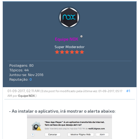
Equipe NOX
Super Moderador
Postagens: 80
Tópicos: 44
Juntou-se: Nov 2016
Reputação:
0
01-09-2017, 02:11 AM
#1
(Este post foi modificado pela última vez: 01-09-2017, 05:17
AM por
Equipe NOX
.)
- Ao instalar o aplicativo, irá mostrar o alerta abaixo: