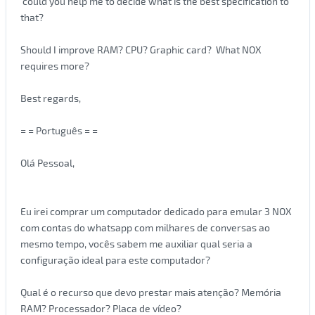
could you help me to decide what is the best specification to
that?
Should I improve RAM? CPU? Graphic card? What NOX
requires more?
Best regards,
= = Português = =
Olá Pessoal,
Eu irei comprar um computador dedicado para emular 3 NOX
com contas do whatsapp com milhares de conversas ao
mesmo tempo, vocês sabem me auxiliar qual seria a
configuração ideal para este computador?
Qual é o recurso que devo prestar mais atenção? Memória
RAM? Processador? Placa de vídeo?