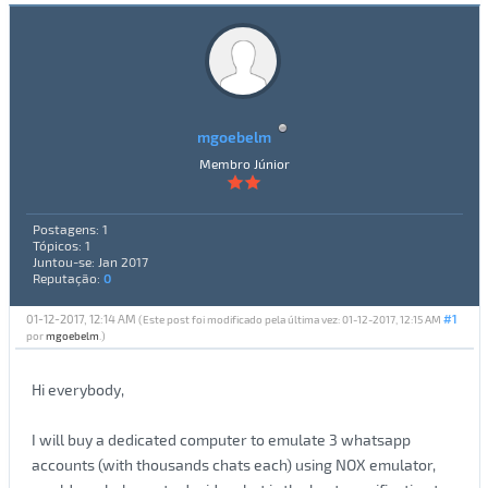
mgoebelm
Membro Júnior
Postagens: 1
Tópicos: 1
Juntou-se: Jan 2017
Reputação:
0
01-12-2017, 12:14 AM
#1
(Este post foi modificado pela última vez: 01-12-2017, 12:15 AM
por
mgoebelm
.)
Hi everybody,
I will buy a dedicated computer to emulate 3 whatsapp
accounts (with thousands chats each) using NOX emulator,