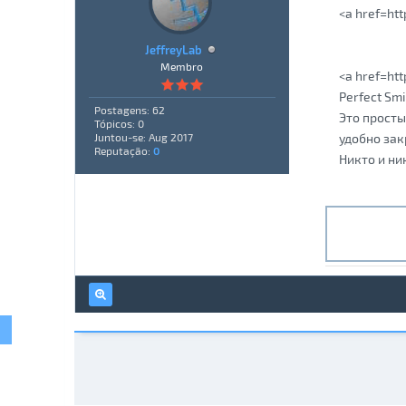
<a href=ht
JeffreyLab
Membro
<a href=ht
Perfect Sm
Postagens: 62
Это просты
Tópicos: 0
удобно зак
Juntou-se: Aug 2017
Reputação:
0
Никто и ни