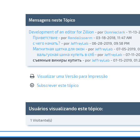
Mensagens neste Tópico
Development of an editor for Zillion
- por
Donnieclark
- 11-13-
Приветствие
- por
Randallsoarm
- 03-18-2018, 11:47 AM
с чего начать?
- por
JeffreyLab
- 06-28-2019, 09:58 PM
Магнитная щетка для окон
- por
JeffreyLab
- 07-05-2019, 
вальгусная шина купить в спб
- por
JeffreyLab
- 07-11-2
съемные виниры купить
- por
JeffreyLab
- 07-15-2019, 01
Visualizar uma Versão para Impressão
Subscrever este tópico
Usuários visualizando este tópico:
1 Visitante(s)