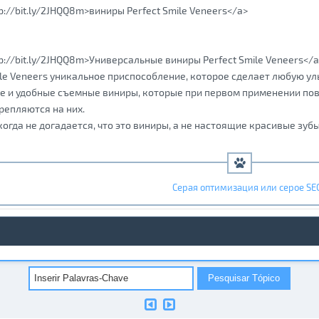
tp://bit.ly/2JHQQ8m>виниры Perfect Smile Veneers</a>
tp://bit.ly/2JHQQ8m>Универсальные виниры Perfect Smile Veneers</a
ile Veneers уникальное приспособление, которое сделает любую у
е и удобные съемные виниры, которые при первом применении повт
репляются на них.
когда не догадается, что это виниры, а не настоящие красивые зубы
Серая оптимизация или серое SE