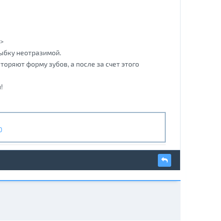
>
лыбку неотразимой.
оряют форму зубов, а после за счет этого
!
O