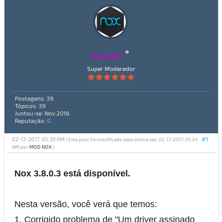
MOD NOX
Super Moderador
Postagens: 39
Tópicos: 39
Juntou-se: Nov 2016
Reputação:
0
02-17-2017, 05:33 AM
#1
(Este post foi modificado pela última vez: 02-17-2017, 05:34
AM por
MOD NOX
.)
Nox 3.8.0.3 está disponível.
Nesta versão, você verá que temos:
1. Corrigido problema de "Um driver assinado