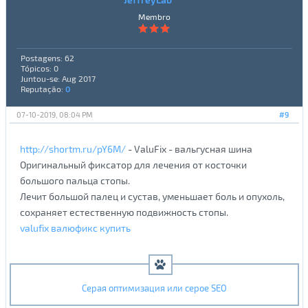
Membro
Postagens: 62
Tópicos: 0
Juntou-se: Aug 2017
Reputação:
0
07-10-2019, 08:04 PM
#9
http://shortm.ru/pY6M/
- ValuFix - вальгусная шина
Оригинальный фиксатор для лечения от косточки
большого пальца стопы.
Лечит большой палец и сустав, уменьшает боль и опухоль,
сохраняет естественную подвижность стопы.
valufix валюфикс купить
Серая оптимизация или серое SEO