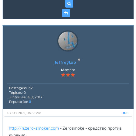
JeffreyLab
Membro
Postagens: 62
Tópicos: 0
Juntou-se: Aug 2017
Reputação:
0
07-03-2019, 06:38 AM
#8
http://h.zero-smoker.com
- Zerosmoke - средство против
курения