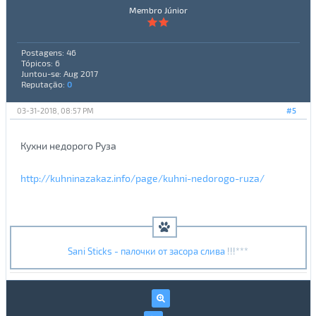
Membro Júnior
Postagens: 46
Tópicos: 6
Juntou-se: Aug 2017
Reputação:
0
03-31-2018, 08:57 PM
#5
Кухни недорого Руза
http://kuhninazakaz.info/page/kuhni-nedorogo-ruza/
Sani Sticks - палочки от засора слива
!!!***