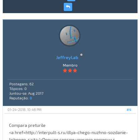
JeffreyLab
Membro
Postagens: 62
Tópicos: 0
Juntou-se: Aug 2017
Reputação:
0
01-24-2018, 10:48 PM
#4
Compara preturile
<a href=http://interpult-s.ru/dlya-chego-nuzhno-sozdanie-
lichnogo-sajta/>Прошло совсем немного времени с