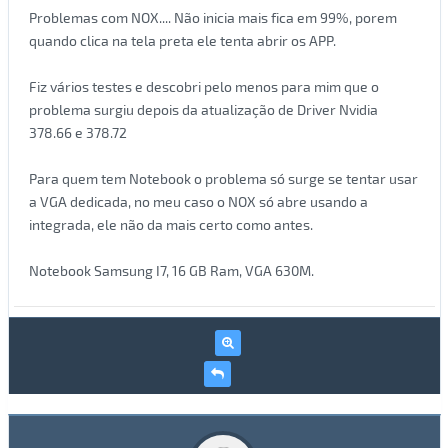
Problemas com NOX.... Não inicia mais fica em 99%, porem
quando clica na tela preta ele tenta abrir os APP.
Fiz vários testes e descobri pelo menos para mim que o
problema surgiu depois da atualização de Driver Nvidia
378.66 e 378.72
Para quem tem Notebook o problema só surge se tentar usar
a VGA dedicada, no meu caso o NOX só abre usando a
integrada, ele não da mais certo como antes.
Notebook Samsung I7, 16 GB Ram, VGA 630M.