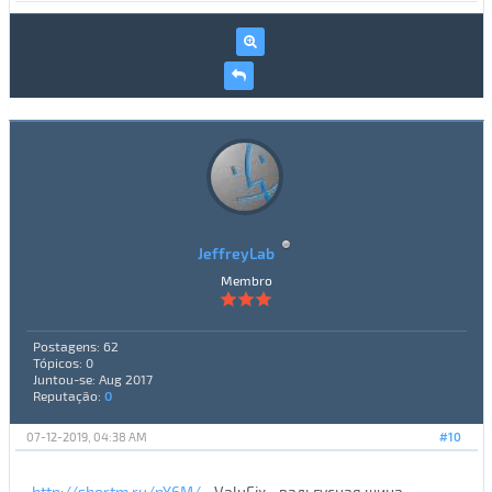
JeffreyLab
Membro
Postagens: 62
Tópicos: 0
Juntou-se: Aug 2017
Reputação:
0
07-12-2019, 04:38 AM
#10
http://shortm.ru/pY6M/
- ValuFix - вальгусная шина