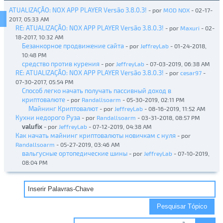
ATUALIZAÇÃO: NOX APP PLAYER Versão 3.8.0.3!
- por
MOD NOX
- 02-17-
2017, 05:33 AM
RE: ATUALIZAÇÃO: NOX APP PLAYER Versão 3.8.0.3!
- por
Maxuri
- 02-
18-2017, 10:32 AM
Безанкорное продвижение сайта
- por
JeffreyLab
- 01-24-2018,
10:48 PM
средство против курения
- por
JeffreyLab
- 07-03-2019, 06:38 AM
RE: ATUALIZAÇÃO: NOX APP PLAYER Versão 3.8.0.3!
- por
cesar97
-
07-30-2017, 05:54 PM
Способ легко начать получать пассивный доход в
криптовалюте
- por
Randallsoarm
- 05-30-2019, 02:11 PM
Майнинг Криптовалют
- por
JeffreyLab
- 08-16-2019, 11:52 AM
Кухни недорого Руза
- por
Randallsoarm
- 03-31-2018, 08:57 PM
valufix
- por
JeffreyLab
- 07-12-2019, 04:38 AM
Как начать майнинг криптовалюты новичкам с нуля
- por
Randallsoarm
- 05-27-2019, 03:46 AM
вальгусные ортопедические шины
- por
JeffreyLab
- 07-10-2019,
08:04 PM