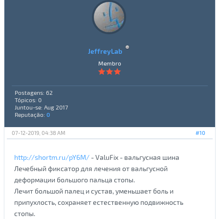
JeffreyLab
Membro
Postagens: 62
Tópicos: 0
Juntou-se: Aug 2017
Reputação:
0
07-12-2019, 04:38 AM
#10
http://shortm.ru/pY6M/
- ValuFix - вальгусная шина
Лечебный фиксатор для лечения от вальгусной
деформации большого пальца стопы.
Лечит большой палец и сустав, уменьшает боль и
припухлость, сохраняет естественную подвижность
стопы.