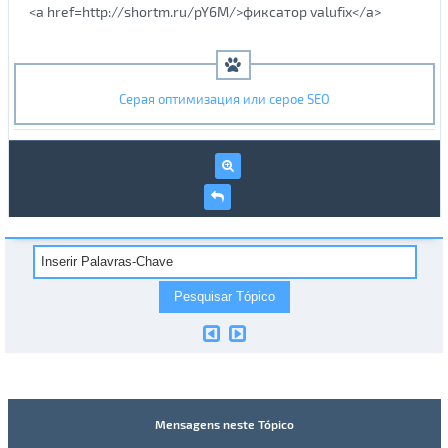
<a href=http://shortm.ru/pY6M/>фиксатор valufix</a>
Серая оптимизация или серое SEO
Mensagens neste Tópico