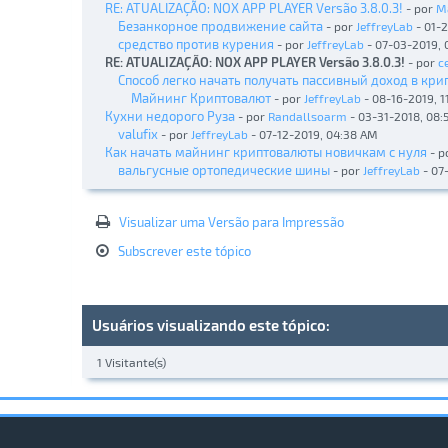
RE: ATUALIZAÇÃO: NOX APP PLAYER Versão 3.8.0.3!
- por
M
Безанкорное продвижение сайта
- por
JeffreyLab
- 01-
средство против курения
- por
JeffreyLab
- 07-03-2019, 
RE: ATUALIZAÇÃO: NOX APP PLAYER Versão 3.8.0.3!
- por
c
Способ легко начать получать пассивный доход в кр
Майнинг Криптовалют
- por
JeffreyLab
- 08-16-2019, 1
Кухни недорого Руза
- por
Randallsoarm
- 03-31-2018, 08:
valufix
- por
JeffreyLab
- 07-12-2019, 04:38 AM
Как начать майнинг криптовалюты новичкам с нуля
- p
вальгусные ортопедические шины
- por
JeffreyLab
- 07
Visualizar uma Versão para Impressão
Subscrever este tópico
Usuários visualizando este tópico:
1 Visitante(s)