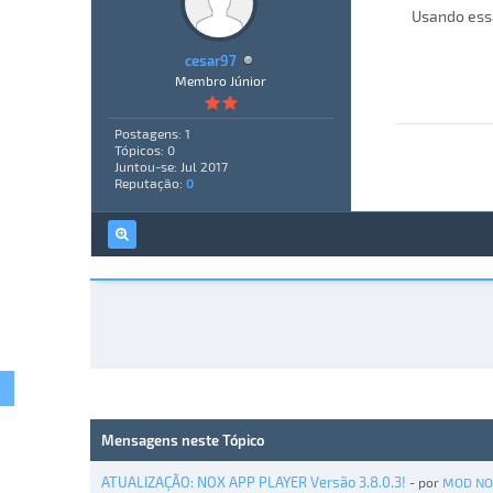
Usando essa
cesar97
Membro Júnior
Postagens: 1
Tópicos: 0
Juntou-se: Jul 2017
Reputação:
0
Mensagens neste Tópico
ATUALIZAÇÃO: NOX APP PLAYER Versão 3.8.0.3!
- por
MOD NO