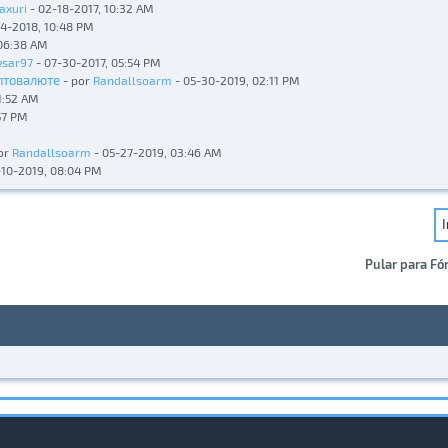
axuri
- 02-18-2017, 10:32 AM
24-2018, 10:48 PM
06:38 AM
esar97
- 07-30-2017, 05:54 PM
иптовалюте
- por
Randallsoarm
- 05-30-2019, 02:11 PM
1:52 AM
57 PM
or
Randallsoarm
- 05-27-2019, 03:46 AM
-10-2019, 08:04 PM
Pular para Fó