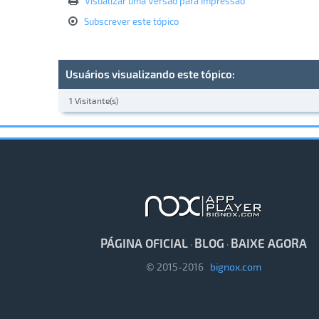
Visualizar uma Versão para Impressão
Subscrever este tópico
Usuários visualizando este tópico:
1 Visitante(s)
PÁGINA OFICIAL
BLOG
BAIXE AGORA
·
·
© 2015-2016
bignox.com