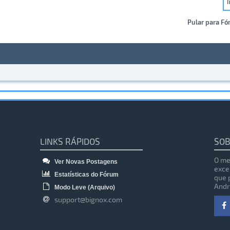
Pular para Fó
LINKS RÁPIDOS
SOB
O me
Ver Novas Postagens
exce
Estatísticas do Fórum
que 
Andr
Modo Leve (Arquivo)
support@bignox.com