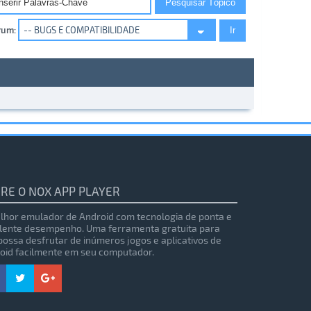
rum:
RE O NOX APP PLAYER
lhor emulador de Android com tecnologia de ponta e
lente desempenho. Uma ferramenta gratuita para
possa desfrutar de inúmeros jogos e aplicativos de
oid facilmente em seu computador.