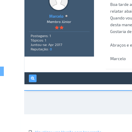
Boa tarde a
relatar aba
Marcelo
Quando vou
Membro Júnior
desta mane
Gostaria de
Postagens: 1
Tópicos: 1
Abraços e e
Juntou-se: Apr 2017
Reputação:
0
Marcelo