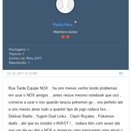
Pablo Reis
Membro Júnior
Postagens: 1
Tópicos: 1
Juntou-se: May 2017
Reputação:
0
05-10-2017, 01:51 PM
#1
Boa Tarde Equipe NOX .. ha uns meses venho tendo problemas
em usar o NOX amigos .. antes nesse mesmo notebook que uso ,
comecei a usar o nox quando lançou pokemon go .. era perfeito até
a uns meses atras tudo a quanter tipo de jogo rodava liso ..
Dokkan Battle , Yugioh Duel Links , Clash Royales , Pokemon
duels.. até que eu instalei o AVAST ! .. rodava tbm com avast ate
que um dia eu abri o NOX e apareceu uma mensagem para ativar o