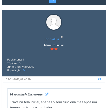
JohnieDie
Membro Júnior
Postagens: 1
Tópicos: 0
Juntou-se: May 2017
Reputação:
0
05-21-2017, 09:46 PM
#2
gradash Escreveu:
Trava na tela inicial, apenas o som funciona mas após um
tempo ele trava o emulador.