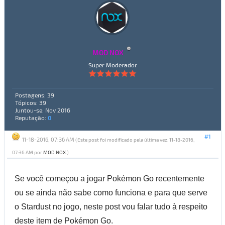
MOD NOX
Super Moderador
Postagens: 39
Tópicos: 39
Juntou-se: Nov 2016
Reputação:
0
#1
11-18-2016, 07:36 AM
(Este post foi modificado pela última vez: 11-18-2016,
07:36 AM por
MOD NOX
.)
Se você começou a jogar Pokémon Go recentemente
ou se ainda não sabe como funciona e para que serve
o Stardust no jogo, neste post vou falar tudo à respeito
deste item de Pokémon Go.