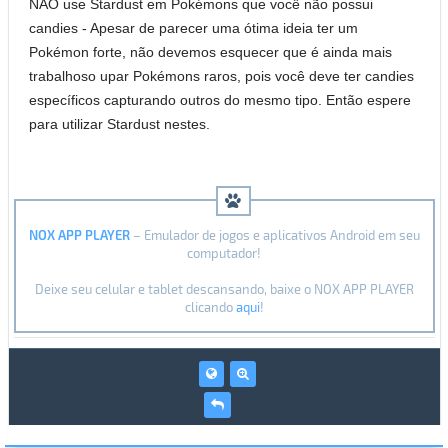
NÃO use Stardust em Pokémons que você não possui
candies - Apesar de parecer uma ótima ideia ter um
Pokémon forte, não devemos esquecer que é ainda mais
trabalhoso upar Pokémons raros, pois você deve ter candies
específicos capturando outros do mesmo tipo. Então espere
para utilizar Stardust nestes.
NOX APP PLAYER
– Emulador de jogos e aplicativos Android em seu
computador!
Deixe seu celular e tablet descansando, baixe o NOX APP PLAYER
clicando
aqui
!