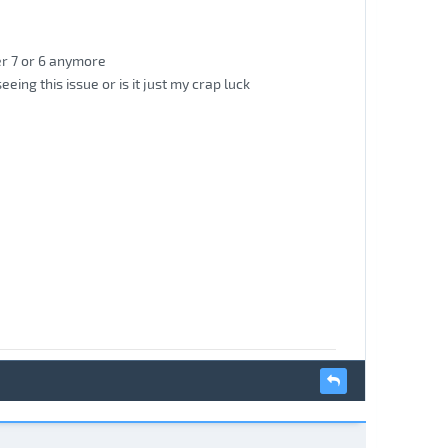
ier 7 or 6 anymore
ing this issue or is it just my crap luck