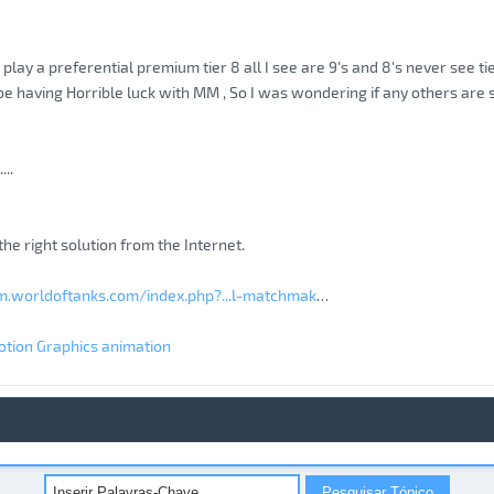
 play a preferential premium tier 8 all I see are 9's and 8's never see t
e having Horrible luck with MM , So I was wondering if any others are see
...
d the right solution from the Internet.
um.worldoftanks.com/index.php?...l-matchmak
…
otion Graphics animation