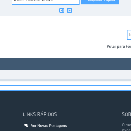
Pular para Fó
LINKS RÁPIDOS
SOB
O me
Ver Novas Postagens
exce