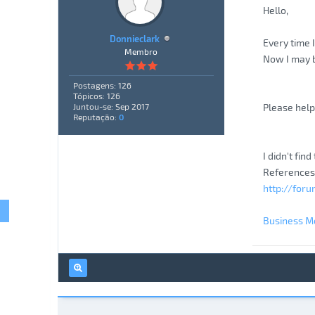
Hello,
Donnieclark
Every time I
Membro
Now I may b
Postagens: 126
Tópicos: 126
Please help.
Juntou-se: Sep 2017
Reputação:
0
I didn't fin
References
http://for
Business M