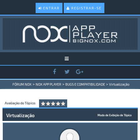
ENTRAR
REGISTRAR-SE
>
>
>
FÓRUM NOX
NOX APP PLAYER
BUGS E COMPATIBILIDADE
Virtualização
Avaliação do Tópico:
Virtualização
Modo de Exibição de Tópico