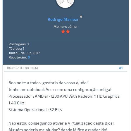
Rodrigo Mariazi
Membro Júnior
Postagens: 1
Tópicos: 1
Juntou-se: Jun 2017
Reputação:
0
06-01-2017, 08:51 PM
#1
Boa noite a todos, gostaria da vossa ajuda!
Tenho um notebook Acer com uma configuração antiga!
Processador : AMD e1-1200 APU With Radeon™ HD Graphics
1.40 GHz
Sistema Operacional : 32 Bits
Não estou conseguindo ativar a Virtualização desta Bios!
Alguém poderia me ajudar? desde já fico agradecido!