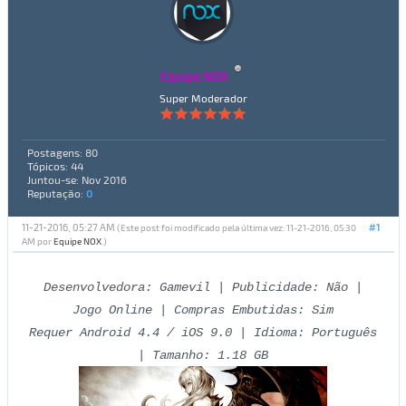
Equipe NOX
Super Moderador
Postagens: 80
Tópicos: 44
Juntou-se: Nov 2016
Reputação:
0
11-21-2016, 05:27 AM
#1
(Este post foi modificado pela última vez: 11-21-2016, 05:30
AM por
Equipe NOX
.)
Desenvolvedora: Gamevil | Publicidade: Não |
Jogo Online | Compras Embutidas: Sim
Requer Android 4.4 / iOS 9.0 | Idioma: Português
| Tamanho: 1.18 GB