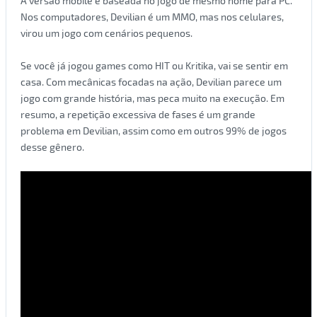
A versão mobile é baseada no jogo de mesmo nome para PC.
Nos computadores, Devilian é um MMO, mas nos celulares,
virou um jogo com cenários pequenos.
Se você já jogou games como HIT ou Kritika, vai se sentir em
casa. Com mecânicas focadas na ação, Devilian parece um
jogo com grande história, mas peca muito na execução. Em
resumo, a repetição excessiva de fases é um grande
problema em Devilian, assim como em outros 99% de jogos
desse gênero.