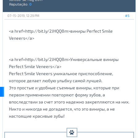
Reputação:
0
07-15-2019, 12:29 PM
#5
<a href=http://bit.ly/2JHQQ8m>виниры Perfect Smile
Veneers</a>
<a href=http://bit.ly/2JHQQ8m>Универсальные виниры
Perfect Smile Veneers</a>
Perfect Smile Veneers уникальное приспособление,
которое делает любую улыбку самой лучшей.
Это простые и удобные съемные виниры, которые при
первом применении повторяют форму зубов, а
впоследствии за счет этого надежно закрепляются на них.
Никто и никогда не догадается, что это виниры, а не
настоящие красивые зубы!