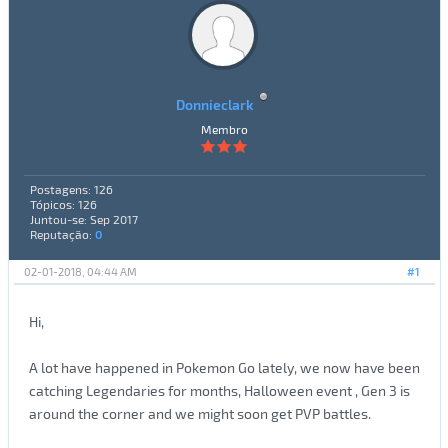
Donnieclark
Membro
Postagens: 126
Tópicos: 126
Juntou-se: Sep 2017
Reputação:
0
02-01-2018, 04:44 AM
#1
Hi,
A lot have happened in Pokemon Go lately, we now have been
catching Legendaries for months, Halloween event , Gen 3 is
around the corner and we might soon get PVP battles.