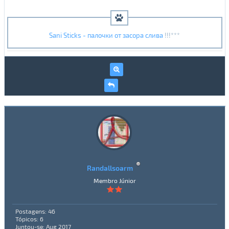
Sani Sticks - палочки от засора слива
!!!***
Randallsoarm
Membro Júnior
Postagens: 46
Tópicos: 6
Juntou-se: Aug 2017