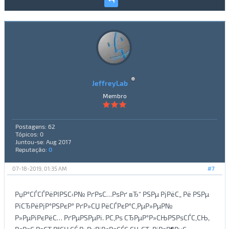
JeffreyLab
Membro
Postagens: 62
Tópicos: 0
Juntou-se: Aug 2017
Reputação:
0
07-18-2019, 01:35 AM
#7
РџР°СЃСЃРёРІРЅС‹Р№ РґРѕС…РѕРґ вЂ“ РЅРµ РјРёС„ Рё РЅРµ
РїСЂРёРјР°РЅРєР° РґР»СЏ РёСЃРєР°С‚РµР»РµР№
Р»РµРіРєРёС… РґРµРЅРµРі. Р­С‚Рѕ СЂРµР°Р»СЊРЅРѕСЃС‚СЊ,