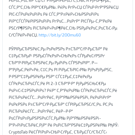
РєРѕС‚РѕСЂР°СЏ СЃ Р»РµРіРєРѕСЃС‚СЊСЋ РјРѕР¶РµС‚
СЃС‚Р°С‚СЊ РІР°С€РµР№. РќРѕ РґР»СЏ СЃРѕР·РґР°РЅРёСЏ
РІС‹СЃРѕРєРѕРіРѕ Рё СЃС‚Р°Р±РёР»СЊРЅРѕРіРѕ
РїР°СЃСЃРёРІРЅРѕРіРѕ РґРѕС…РѕРґР° РІСЃРµ-С‚Р°РєРё
РЅСѓР¶РЅРѕ РїСЂРёР»РѕР¶РёС‚СЊ РЅРµРєРѕС‚РѕСЂС‹Рµ
СѓСЃРёР»РёСЏ.
http://bit.ly/2OOmu60
РЎРІРµСЂРЅРёС‚Рµ РѕРєРЅРѕ Р±СЂР°СѓР·РµСЂР° Рё
С‡РµСЂРµР· РЅРµСЃРєРѕР»СЊРєРѕ СЃРµРєСѓРЅРґ
СЂР°Р·РІРµСЂРЅРёС‚Рµ РµРіРѕ СЃРЅРѕРІР°. Р—
Р°РјРµС‚РёР»Рё, С‡С‚Рѕ РІ РїРµСЂРІС‹Р№ РјРѕРјРµРЅС‚
Р·РЅР°С‡РµРЅРёРµ РЅР° СЃС‡РµС‚С‡РёРєРµ
СЃРєРѕСЂРѕСЃС‚Рё РІ 2-3 СЂР°Р·Р° РјРµРЅСЊС€Рµ
РѕР±С‹С‡РЅРѕРіРѕ? РќР° С‚Р°РєРѕР№ СЃРєРѕСЂРѕСЃС‚Рё
РїСЂРѕРёСЃС…РѕРґРёС‚ РјР°Р№РЅРёРЅРі, РєРѕРіРґР°
РѕРєРЅРѕ Р±СЂР°СѓР·РµСЂР° СЃРІРµСЂРЅСѓС‚Рѕ. Р­С‚Рѕ
РїСЂРѕРёСЃС…РѕРґРёС‚ РёР·-Р·Р°
РѕСЃРѕР±РµРЅРЅРѕСЃС‚РµР№ РјР°Р№РЅРёРЅРі-
Р°Р»РіРѕСЂРёС‚РјР° Рё РѕРіСЂР°РЅРёС‡РµРЅРёР№ РћРЎ:
CryptoTab РёСЃРїРѕР»СЊР·СѓРµС‚ СЂРµСЃСѓСЂСЃС‹