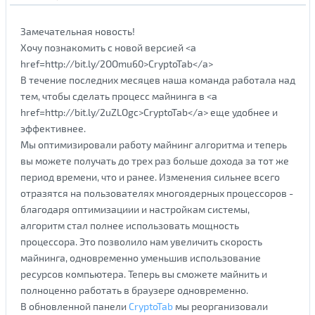
Замечательная новость!
Хочу познакомить с новой версией <a
href=http://bit.ly/2OOmu60>CryptoTab</a>
В течение последних месяцев наша команда работала над
тем, чтобы сделать процесс майнинга в <a
href=http://bit.ly/2uZLOgc>CryptoTab</a> еще удобнее и
эффективнее.
Мы оптимизировали работу майнинг алгоритма и теперь
вы можете получать до трех раз больше дохода за тот же
период времени, что и ранее. Изменения сильнее всего
отразятся на пользователях многоядерных процессоров -
благодаря оптимизациии и настройкам системы,
алгоритм стал полнее использовать мощность
процессора. Это позволило нам увеличить скорость
майнинга, одновременно уменьшив использование
ресурсов компьютера. Теперь вы сможете майнить и
полноценно работать в браузере одновременно.
В обновленной панели
CryptoTab
мы реорганизовали