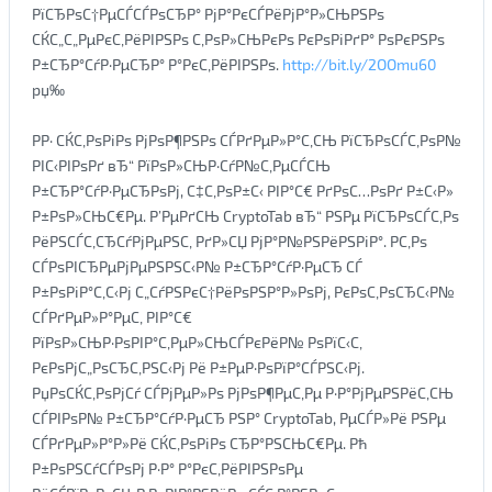
РїСЂРѕС†РµСЃСЃРѕСЂР° РјР°РєСЃРёРјР°Р»СЊРЅРѕ
СЌС„С„РµРєС‚РёРІРЅРѕ С‚РѕР»СЊРєРѕ РєРѕРіРґР° РѕРєРЅРѕ
Р±СЂР°СѓР·РµСЂР° Р°РєС‚РёРІРЅРѕ.
http://bit.ly/2OOmu60
рџ‰
РР· СЌС‚РѕРіРѕ РјРѕР¶РЅРѕ СЃРґРµР»Р°С‚СЊ РїСЂРѕСЃС‚РѕР№
РІС‹РІРѕРґ вЂ“ РїРѕР»СЊР·СѓР№С‚РµСЃСЊ
Р±СЂР°СѓР·РµСЂРѕРј, С‡С‚РѕР±С‹ РІР°С€ РґРѕС…РѕРґ Р±С‹Р»
Р±РѕР»СЊС€Рµ. Р’РµРґСЊ CryptoTab вЂ“ РЅРµ РїСЂРѕСЃС‚Рѕ
РёРЅСЃС‚СЂСѓРјРµРЅС‚ РґР»СЏ РјР°Р№РЅРёРЅРіР°. Р­С‚Рѕ
СЃРѕРІСЂРµРјРµРЅРЅС‹Р№ Р±СЂР°СѓР·РµСЂ СЃ
Р±РѕРіР°С‚С‹Рј С„СѓРЅРєС†РёРѕРЅР°Р»РѕРј, РєРѕС‚РѕСЂС‹Р№
СЃРґРµР»Р°РµС‚ РІР°С€
РїРѕР»СЊР·РѕРІР°С‚РµР»СЊСЃРєРёР№ РѕРїС‹С‚
РєРѕРјС„РѕСЂС‚РЅС‹Рј Рё Р±РµР·РѕРїР°СЃРЅС‹Рј.
РџРѕСЌС‚РѕРјСѓ СЃРјРµР»Рѕ РјРѕР¶РµС‚Рµ Р·Р°РјРµРЅРёС‚СЊ
СЃРІРѕР№ Р±СЂР°СѓР·РµСЂ РЅР° CryptoTab, РµСЃР»Рё РЅРµ
СЃРґРµР»Р°Р»Рё СЌС‚РѕРіРѕ СЂР°РЅСЊС€Рµ. Рђ
Р±РѕРЅСѓСЃРѕРј Р·Р° Р°РєС‚РёРІРЅРѕРµ