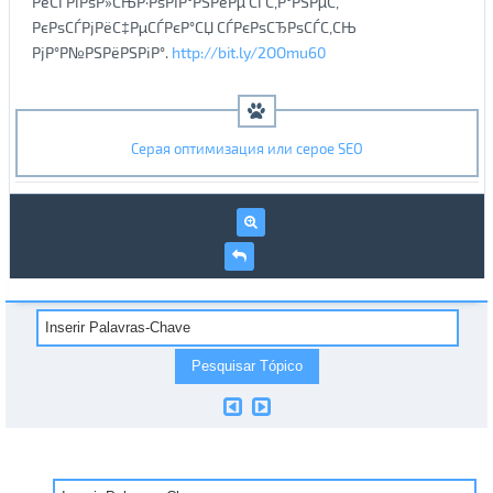
РёСЃРїРѕР»СЊР·РѕРІР°РЅРёРµ СЃС‚Р°РЅРµС‚
РєРѕСЃРјРёС‡РµСЃРєР°СЏ СЃРєРѕСЂРѕСЃС‚СЊ
РјР°Р№РЅРёРЅРіР°.
http://bit.ly/2OOmu60
Серая оптимизация или серое SEO