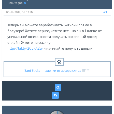
Reputação:
0
05-19-2019, 06:03 PM
#3
Теперь вы можете зарабатывать Биткойн прямо в
браузере! Хотите верьте, хотите нет - но вы в 1 клике от
уникальной возможности получать пассивный доход
онлайн. Жмите на ссылку -
http://bit.ly/2G5xA2w
и начинайте получать деньги!
Sani Sticks - палочки от засора слива
!!!***