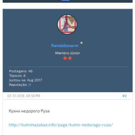
Randallsoarm
Membro Júnior
Postagens: 46
Tópicos: 6
Juntou-se: Aug 2017
Reputação:
0
03-31-2018, 08:56 PM
#2
Кухни недорого Руза
http://kuhninazakaz.info/page/kuhni-nedorogo-ruza/