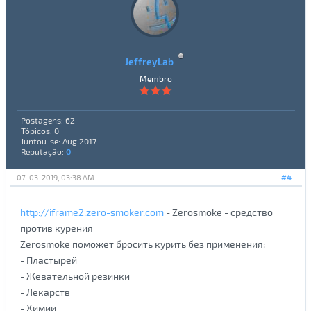
JeffreyLab
Membro
Postagens: 62
Tópicos: 0
Juntou-se: Aug 2017
Reputação:
0
07-03-2019, 03:38 AM
#4
http://iframe2.zero-smoker.com
- Zerosmoke - средство
против курения
Zerosmoke поможет бросить курить без применения:
- Пластырей
- Жевательной резинки
- Лекарств
- Химии