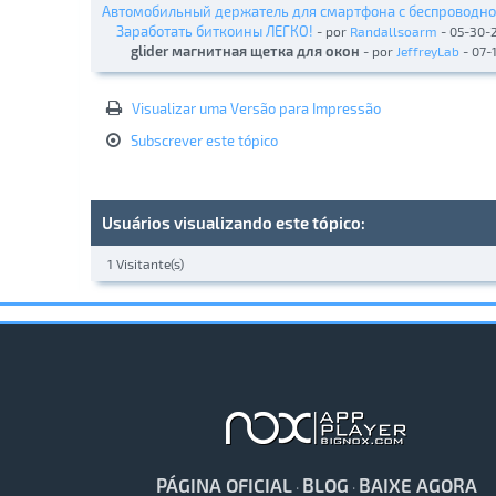
Автомобильный держатель для смартфона с беспроводно
Заработать биткоины ЛЕГКО!
- por
Randallsoarm
- 05-30-
glider магнитная щетка для окон
- por
JeffreyLab
- 07-
Visualizar uma Versão para Impressão
Subscrever este tópico
Usuários visualizando este tópico:
1 Visitante(s)
PÁGINA OFICIAL
BLOG
BAIXE AGORA
·
·