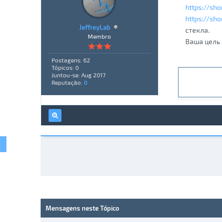
https://sh
https://sh
JeffreyLab
стекла.
Membro
Ваша цель 
Postagens: 62
Tópicos: 0
Juntou-se: Aug 2017
Reputação:
0
Mensagens neste Tópico