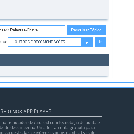
rum:
RE O NOX APP PLAYER
lhor emulador de Android com tecnologia de ponta e
lente desempenho. Uma ferramenta gratuita para
possa desfrutar de inúmeros jogos e aplicativos de