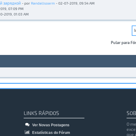
й зарядкой
- por
Randallsoarm
- 02-07-2019, 09:54 AM
2019, 07:09 PM
10-2019, 01:03 AM
Pular para Fó
LINKS RÁPIDOS
SOB
O me
Ver Novas Postagens
exce
Estatísticas do Fórum
que 