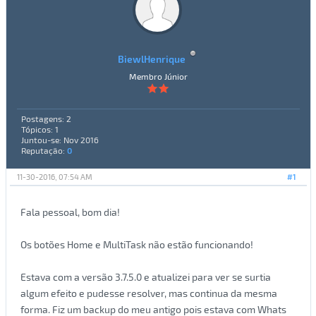
BiewlHenrique
Membro Júnior
Postagens: 2
Tópicos: 1
Juntou-se: Nov 2016
Reputação:
0
11-30-2016, 07:54 AM
#1
Fala pessoal, bom dia!
Os botões Home e MultiTask não estão funcionando!
Estava com a versão 3.7.5.0 e atualizei para ver se surtia
algum efeito e pudesse resolver, mas continua da mesma
forma. Fiz um backup do meu antigo pois estava com Whats