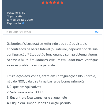
Postagens: 80
Tópicos: 44
Juntou-se: Nov 2016
Reputação:
0
12-01-2016, 04:49 AM
#2
Os botões físicos está se referindo aos botões virtuais
encontrados na barra lateral (ou inferior, dependendo da sua
configuração)? Eles estão funcionando sem problema algum.
Acesse o Multi-Emuladores, crie um emulador novo, verifique
se esse problema ainda persiste.
Em relação aos ícones, entre em Configurações (do Android,
não do NOX, o da direita na barra de ícones inferior):
1. Clique em Aplicativos
2. Selecione a aba TODOS
3. Encontre o Nox Launcher e clique nele
4. Clique em Limpar Dados e Forçar parada.