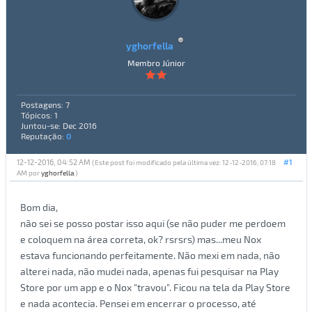
yghorfella
Membro Júnior
Postagens: 7
Tópicos: 1
Juntou-se: Dec 2016
Reputação:
0
12-12-2016, 04:52 AM
#1
(Este post foi modificado pela última vez: 12-12-2016, 07:18
AM por
yghorfella
.)
Bom dia,
não sei se posso postar isso aqui (se não puder me perdoem
e coloquem na área correta, ok? rsrsrs) mas...meu Nox
estava funcionando perfeitamente. Não mexi em nada, não
alterei nada, não mudei nada, apenas fui pesquisar na Play
Store por um app e o Nox "travou". Ficou na tela da Play Store
e nada acontecia. Pensei em encerrar o processo, até