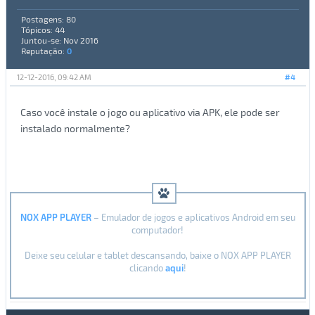
Postagens: 80
Tópicos: 44
Juntou-se: Nov 2016
Reputação:
0
12-12-2016, 09:42 AM
#4
Caso você instale o jogo ou aplicativo via APK, ele pode ser
instalado normalmente?
NOX APP PLAYER
– Emulador de jogos e aplicativos Android em seu
computador!
Deixe seu celular e tablet descansando, baixe o NOX APP PLAYER
clicando
aqui
!