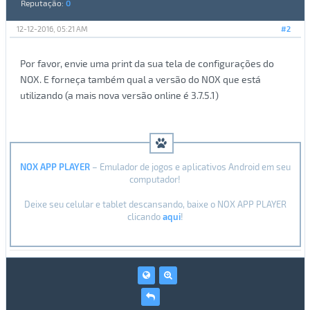
Reputação:
0
12-12-2016, 05:21 AM
#2
Por favor, envie uma print da sua tela de configurações do
NOX. E forneça também qual a versão do NOX que está
utilizando (a mais nova versão online é 3.7.5.1)
NOX APP PLAYER
– Emulador de jogos e aplicativos Android em seu
computador!
Deixe seu celular e tablet descansando, baixe o NOX APP PLAYER
clicando
aqui
!