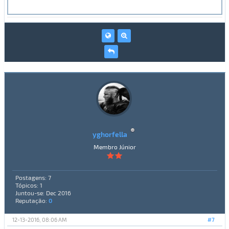
yghorfella
Membro Júnior
Postagens: 7
Tópicos: 1
Juntou-se: Dec 2016
Reputação:
0
12-13-2016, 08:06 AM
#7