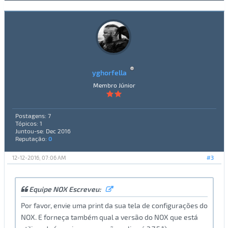
yghorfella
Membro Júnior
Postagens: 7
Tópicos: 1
Juntou-se: Dec 2016
Reputação:
0
12-12-2016, 07:06 AM
#3
Equipe NOX Escreveu:
Por favor, envie uma print da sua tela de configurações do
NOX. E forneça também qual a versão do NOX que está