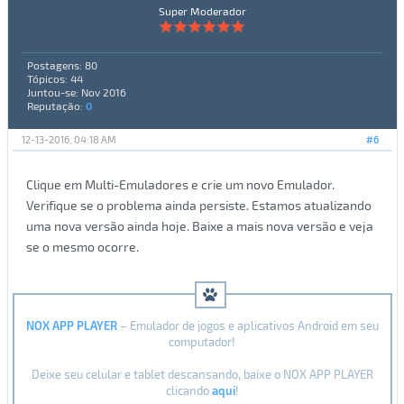
Super Moderador
Postagens: 80
Tópicos: 44
Juntou-se: Nov 2016
Reputação:
0
12-13-2016, 04:18 AM
#6
Clique em Multi-Emuladores e crie um novo Emulador.
Verifique se o problema ainda persiste. Estamos atualizando
uma nova versão ainda hoje. Baixe a mais nova versão e veja
se o mesmo ocorre.
NOX APP PLAYER
– Emulador de jogos e aplicativos Android em seu
computador!
Deixe seu celular e tablet descansando, baixe o NOX APP PLAYER
clicando
aqui
!