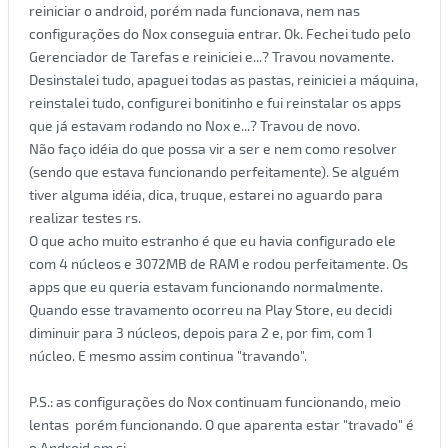
reiniciar o android, porém nada funcionava, nem nas
configurações do Nox conseguia entrar. Ok. Fechei tudo pelo
Gerenciador de Tarefas e reiniciei e...? Travou novamente.
Desinstalei tudo, apaguei todas as pastas, reiniciei a máquina,
reinstalei tudo, configurei bonitinho e fui reinstalar os apps
que já estavam rodando no Nox e...? Travou de novo.
Não faço idéia do que possa vir a ser e nem como resolver
(sendo que estava funcionando perfeitamente). Se alguém
tiver alguma idéia, dica, truque, estarei no aguardo para
realizar testes rs.
O que acho muito estranho é que eu havia configurado ele
com 4 núcleos e 3072MB de RAM e rodou perfeitamente. Os
apps que eu queria estavam funcionando normalmente.
Quando esse travamento ocorreu na Play Store, eu decidi
diminuir para 3 núcleos, depois para 2 e, por fim, com 1
núcleo. E mesmo assim continua "travando".
P.S.: as configurações do Nox continuam funcionando, meio
lentas porém funcionando. O que aparenta estar "travado" é
o Android em si.