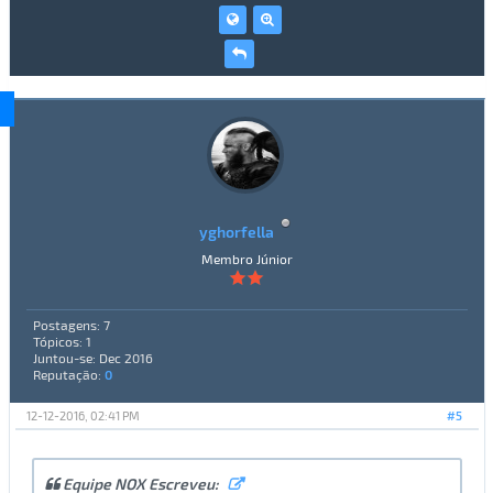
yghorfella
Membro Júnior
Postagens: 7
Tópicos: 1
Juntou-se: Dec 2016
Reputação:
0
12-12-2016, 02:41 PM
#5
Equipe NOX Escreveu: