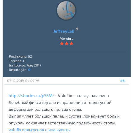
JeffreyLab
Membro
Postagens: 62
Tópicos: 0
Juntou-se: Aug 2017
Reputação:
0
07-12-2019, 04:09 PM
#8
http://shortm.ru/pY6M/
- ValuFix - вальгусная шина
Лечебный фиксатор для исправления от вальгусной
деформации большого пальца стопы.
Выпрямляет большой палец и сустав, локализует боль и
опухоль, сохраняет естественную подвижность стопы.
valufix вальгусная шина купить