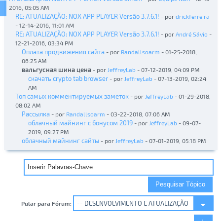
2016, 05:05 AM
RE: ATUALIZAÇÃO: NOX APP PLAYER Versão 3.7.6.1!
- por
drickferreira
- 12-14-2016, 11:01 AM
RE: ATUALIZAÇÃO: NOX APP PLAYER Versão 3.7.6.1!
- por
André Sávio
-
12-21-2016, 03:34 PM
Оплата продвижения сайта
- por
Randallsoarm
- 01-25-2018,
06:25 AM
вальгусная шина цена
- por
JeffreyLab
- 07-12-2019, 04:09 PM
скачать crypto tab browser
- por
JeffreyLab
- 07-13-2019, 02:24
AM
Топ самых комментируемых заметок
- por
JeffreyLab
- 01-29-2018,
08:02 AM
Рассылка
- por
Randallsoarm
- 03-22-2018, 07:06 AM
облачный майнинг с бонусом 2019
- por
JeffreyLab
- 09-07-
2019, 09:27 PM
облачный майнинг сайты
- por
JeffreyLab
- 07-01-2019, 05:18 PM
Pular para Fórum: