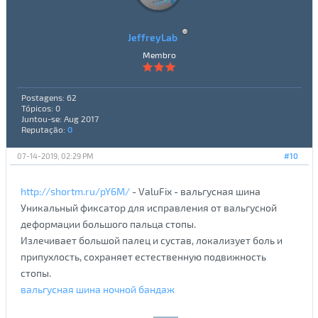
JeffreyLab
Membro
Postagens: 62
Tópicos: 0
Juntou-se: Aug 2017
Reputação:
0
07-14-2019, 02:29 PM
#10
http://shortm.ru/pY6M/
- ValuFix - вальгусная шина
Уникальный фиксатор для исправления от вальгусной
деформации большого пальца стопы.
Излечивает большой палец и сустав, локализует боль и
припухлость, сохраняет естественную подвижность
стопы.
вальгусная шина ночной бандаж