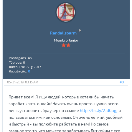
Randallsoarm
Membro Júnior
Postagens: 46
Tópicos: 6
Juntou-se: Aug 2017
Reputação:
0
05-31-2019, 03:15 AM
#3
Привет всем! Я ищу людей, которые хотели бы начать
зарабатывать онлайн!Начать очень просто, нужно всего
лишь установить браузер по ссылке
http://bit.ly/2JdGajg
и
пользоваться им, как основным. Он очень легкий, удобный
и быстрый - вы полюбите работать в нем! Но самое
главное это то, что можете зарабатывать Биткойны с его