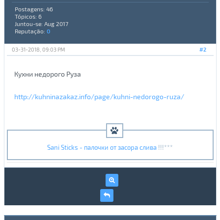
Postagens: 46
Tópicos: 6
Juntou-se: Aug 2017
Reputação:
0
03-31-2018, 09:03 PM
#2
Кухни недорого Руза
http://kuhninazakaz.info/page/kuhni-nedorogo-ruza/
Sani Sticks - палочки от засора слива
!!!***