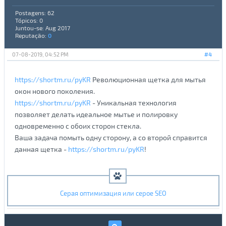
Postagens: 62
Tópicos: 0
Juntou-se: Aug 2017
Reputação:
0
07-08-2019, 04:52 PM
#4
https://shortm.ru/pyKR
Революционная щетка для мытья
окон нового поколения.
https://shortm.ru/pyKR
- Уникальная технология
позволяет делать идеальное мытье и полировку
одновременно с обоих сторон стекла.
Ваша задача помыть одну сторону, а со второй справится
данная щетка -
https://shortm.ru/pyKR
!
Серая оптимизация или серое SEO