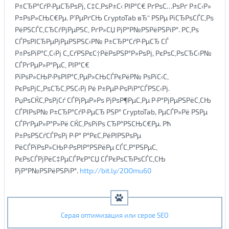
Р±СЂР°СѓР·РµСЂРѕРј, С‡С‚РѕР±С‹ РІР°С€ РґРѕС…РѕРґ Р±С‹Р»
Р±РѕР»СЊС€Рµ. Р’РµРґСЊ CryptoTab вЂ“ РЅРµ РїСЂРѕСЃС‚Рѕ
РёРЅСЃС‚СЂСѓРјРµРЅС‚ РґР»СЏ РјР°Р№РЅРёРЅРіР°. Р­С‚Рѕ
СЃРѕРІСЂРµРјРµРЅРЅС‹Р№ Р±СЂР°СѓР·РµСЂ СЃ
Р±РѕРіР°С‚С‹Рј С„СѓРЅРєС†РёРѕРЅР°Р»РѕРј, РєРѕС‚РѕСЂС‹Р№
СЃРґРµР»Р°РµС‚ РІР°С€
РїРѕР»СЊР·РѕРІР°С‚РµР»СЊСЃРєРёР№ РѕРїС‹С‚
РєРѕРјС„РѕСЂС‚РЅС‹Рј Рё Р±РµР·РѕРїР°СЃРЅС‹Рј.
РџРѕСЌС‚РѕРјСѓ СЃРјРµР»Рѕ РјРѕР¶РµС‚Рµ Р·Р°РјРµРЅРёС‚СЊ
СЃРІРѕР№ Р±СЂР°СѓР·РµСЂ РЅР° CryptoTab, РµСЃР»Рё РЅРµ
СЃРґРµР»Р°Р»Рё СЌС‚РѕРіРѕ СЂР°РЅСЊС€Рµ. Рђ
Р±РѕРЅСѓСЃРѕРј Р·Р° Р°РєС‚РёРІРЅРѕРµ
РёСЃРїРѕР»СЊР·РѕРІР°РЅРёРµ СЃС‚Р°РЅРµС‚
РєРѕСЃРјРёС‡РµСЃРєР°СЏ СЃРєРѕСЂРѕСЃС‚СЊ
РјР°Р№РЅРёРЅРіР°.
http://bit.ly/2OOmu60
Серая оптимизация или серое SEO