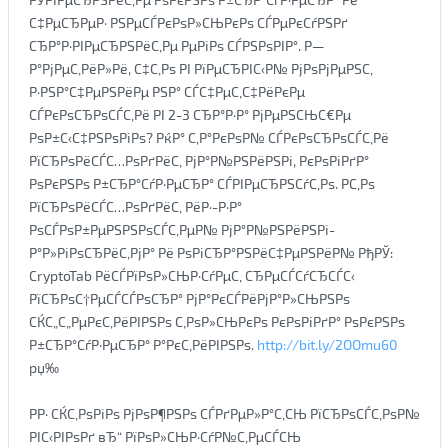
С‡РµСЂРµР· РЅРµСЃРєРѕР»СЊРєРѕ СЃРµРєСѓРЅРґ
СЂР°Р·РІРµСЂРЅРёС‚Рµ РµРіРѕ СЃРЅРѕРІР°. Р—
Р°РјРµС‚РёР»Рё, С‡С‚Рѕ РІ РїРµСЂРІС‹Р№ РјРѕРјРµРЅС‚
Р·РЅР°С‡РµРЅРёРµ РЅР° СЃС‡РµС‚С‡РёРєРµ
СЃРєРѕСЂРѕСЃС‚Рё РІ 2-3 СЂР°Р·Р° РјРµРЅСЊС€Рµ
РѕР±С‹С‡РЅРѕРіРѕ? РќР° С‚Р°РєРѕР№ СЃРєРѕСЂРѕСЃС‚Рё
РїСЂРѕРёСЃС…РѕРґРёС‚ РјР°Р№РЅРёРЅРі, РєРѕРіРґР°
РѕРєРЅРѕ Р±СЂР°СѓР·РµСЂР° СЃРІРµСЂРЅСѓС‚Рѕ. Р­С‚Рѕ
РїСЂРѕРёСЃС…РѕРґРёС‚ РёР·-Р·Р°
РѕСЃРѕР±РµРЅРЅРѕСЃС‚РµР№ РјР°Р№РЅРёРЅРі-
Р°Р»РіРѕСЂРёС‚РјР° Рё РѕРіСЂР°РЅРёС‡РµРЅРёР№ РћРЎ:
CryptoTab РёСЃРїРѕР»СЊР·СѓРµС‚ СЂРµСЃСѓСЂСЃС‹
РїСЂРѕС†РµСЃСЃРѕСЂР° РјР°РєСЃРёРјР°Р»СЊРЅРѕ
СЌС„С„РµРєС‚РёРІРЅРѕ С‚РѕР»СЊРєРѕ РєРѕРіРґР° РѕРєРЅРѕ
Р±СЂР°СѓР·РµСЂР° Р°РєС‚РёРІРЅРѕ.
http://bit.ly/2OOmu60
рџ‰
РР· СЌС‚РѕРіРѕ РјРѕР¶РЅРѕ СЃРґРµР»Р°С‚СЊ РїСЂРѕСЃС‚РѕР№
РІС‹РІРѕРґ вЂ“ РїРѕР»СЊР·СѓР№С‚РµСЃСЊ