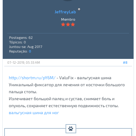
JeffreyLab
Membro
Postagens: 62
Tópicos: 0
Juntou-se: Aug 2017
Reputação:
0
07-12-2019, 05:33 AM
#8
http://shortm.ru/pY6M/
- ValuFix - вальгусная шина
Уникальный фиксатор для лечения от косточки большого
пальца стопы.
Излечивает большой палец и сустав, снимает боль и
опухоль, сохраняет естественную подвижность стопы.
вальгусная шина для ног