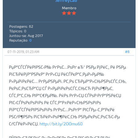
JeffreyLab
Membro
Postagens: 62
Tópicos: 0
Juntou-se: Aug 2017
Reputação:
0
07-11-2019, 01:23 AM
#6
РџР°СЃСЃРёРІРЅС‹Р№ РґРѕС…РѕРґ вЂ“ РЅРµ РјРёС„ Рё РЅРµ
РїСЂРёРјР°РЅРєР° РґР»СЏ РёСЃРєР°С‚РµР»РµР№
Р»РµРіРєРёС… РґРµРЅРµРі. Р­С‚Рѕ СЂРµР°Р»СЊРЅРѕСЃС‚СЊ,
РєРѕС‚РѕСЂР°СЏ СЃ Р»РµРіРєРѕСЃС‚СЊСЋ РјРѕР¶РµС‚
СЃС‚Р°С‚СЊ РІР°С€РµР№. РќРѕ РґР»СЏ СЃРѕР·РґР°РЅРёСЏ
РІС‹СЃРѕРєРѕРіРѕ Рё СЃС‚Р°Р±РёР»СЊРЅРѕРіРѕ
РїР°СЃСЃРёРІРЅРѕРіРѕ РґРѕС…РѕРґР° РІСЃРµ-С‚Р°РєРё
РЅСѓР¶РЅРѕ РїСЂРёР»РѕР¶РёС‚СЊ РЅРµРєРѕС‚РѕСЂС‹Рµ
СѓСЃРёР»РёСЏ.
http://bit.ly/2OOmu60
РЎРІРµСЂРЅРёС‚Рµ РѕРєРЅРѕ Р±СЂР°СѓР·РµСЂР° Рё