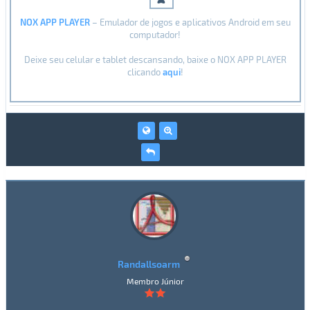
NOX APP PLAYER
– Emulador de jogos e aplicativos Android em seu
computador!
Deixe seu celular e tablet descansando, baixe o NOX APP PLAYER
clicando
aqui
!
Randallsoarm
Membro Júnior