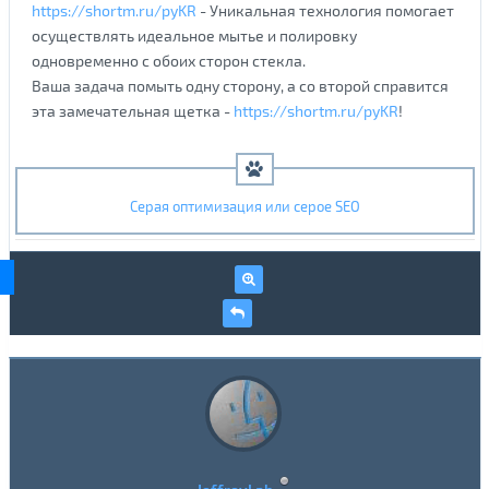
https://shortm.ru/pyKR
- Уникальная технология помогает
осуществлять идеальное мытье и полировку
одновременно с обоих сторон стекла.
Ваша задача помыть одну сторону, а со второй справится
эта замечательная щетка -
https://shortm.ru/pyKR
!
Серая оптимизация или серое SEO