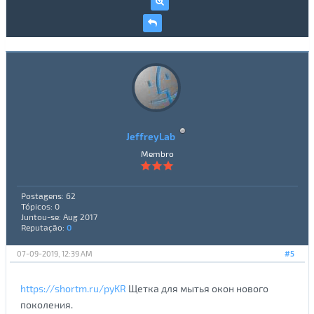
JeffreyLab
Membro
Postagens: 62
Tópicos: 0
Juntou-se: Aug 2017
Reputação:
0
07-09-2019, 12:39 AM
#5
https://shortm.ru/pyKR
Щетка для мытья окон нового
поколения.