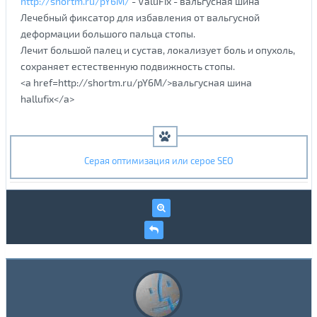
http://shortm.ru/pY6M/
- ValuFix - вальгусная шина
Лечебный фиксатор для избавления от вальгусной
деформации большого пальца стопы.
Лечит большой палец и сустав, локализует боль и опухоль,
сохраняет естественную подвижность стопы.
<a href=http://shortm.ru/pY6M/>вальгусная шина
hallufix</a>
Серая оптимизация или серое SEO