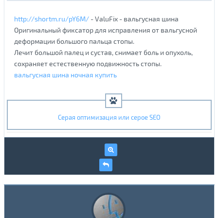
http://shortm.ru/pY6M/
- ValuFix - вальгусная шина
Оригинальный фиксатор для исправления от вальгусной
деформации большого пальца стопы.
Лечит большой палец и сустав, снимает боль и опухоль,
сохраняет естественную подвижность стопы.
вальгусная шина ночная купить
Серая оптимизация или серое SEO