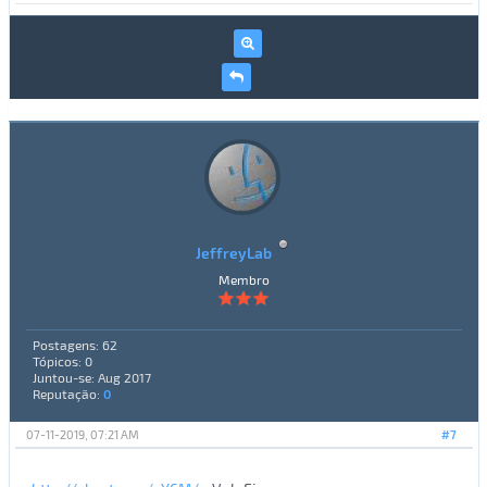
JeffreyLab
Membro
Postagens: 62
Tópicos: 0
Juntou-se: Aug 2017
Reputação:
0
07-11-2019, 07:21 AM
#7