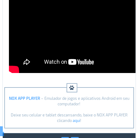
NOX APP PLAYER
– Emulador de jogos e aplicativos Android em seu
computador!
Deixe seu celular e tablet descansando, baixe o NOX APP PLAYER
clicando
aqui
!