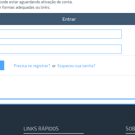
 pode estar aguardando ativação de conta.
r formas adequadas ou links.
Entrar
Precisa se registrar?
or
Esqueceu sua senha?
LINKS RÁPIDOS
SOB