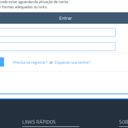
 pode estar aguardando ativação de conta.
r formas adequadas ou links.
Entrar
Precisa se registrar?
or
Esqueceu sua senha?
LINKS RÁPIDOS
SOB