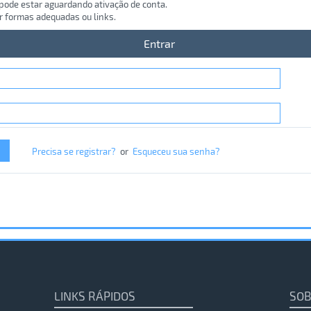
 pode estar aguardando ativação de conta.
r formas adequadas ou links.
Entrar
Precisa se registrar?
or
Esqueceu sua senha?
LINKS RÁPIDOS
SOB