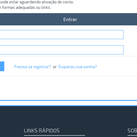
 pode estar aguardando ativação de conta.
r formas adequadas ou links.
Entrar
Precisa se registrar?
or
Esqueceu sua senha?
LINKS RÁPIDOS
SOB