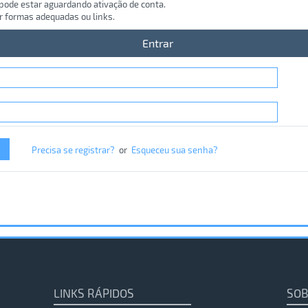
 pode estar aguardando ativação de conta.
r formas adequadas ou links.
Entrar
Precisa se registrar?
or
Esqueceu sua senha?
LINKS RÁPIDOS
SOB