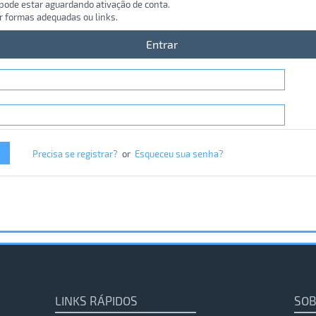
 pode estar aguardando ativação de conta.
r formas adequadas ou links.
Entrar
Precisa se registrar?
or
Esqueceu sua senha?
LINKS RÁPIDOS
SOB