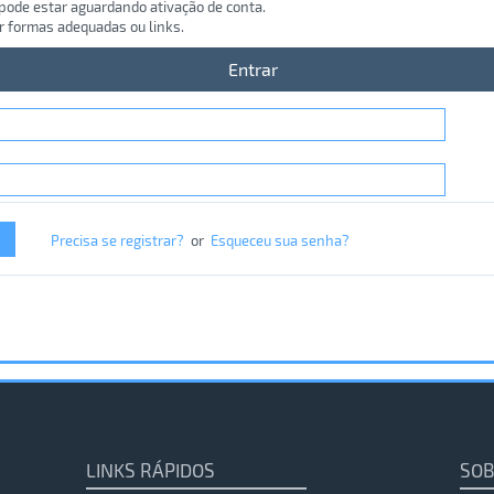
 pode estar aguardando ativação de conta.
r formas adequadas ou links.
Entrar
Precisa se registrar?
or
Esqueceu sua senha?
LINKS RÁPIDOS
SOB