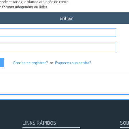
 pode estar aguardando ativação de conta.
r formas adequadas ou links.
Entrar
Precisa se registrar?
or
Esqueceu sua senha?
LINKS RÁPIDOS
SOB