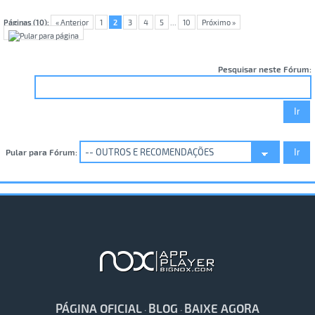
Páginas (10):
« Anterior
1
2
3
4
5
...
10
Próximo »
Pesquisar neste Fórum:
Pular para Fórum:
PÁGINA OFICIAL
BLOG
BAIXE AGORA
·
·