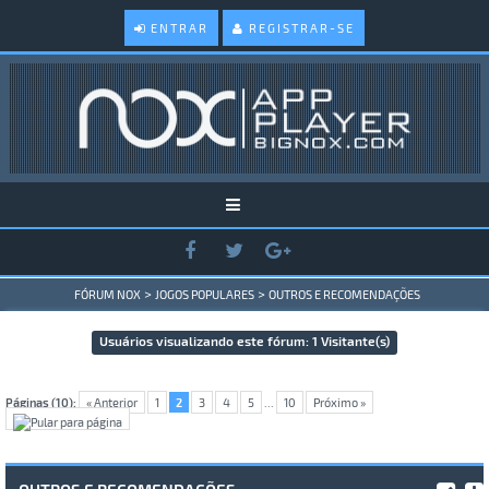
ENTRAR
REGISTRAR-SE
>
>
FÓRUM NOX
JOGOS POPULARES
OUTROS E RECOMENDAÇÕES
Usuários visualizando este fórum: 1 Visitante(s)
Páginas (10):
« Anterior
1
2
3
4
5
...
10
Próximo »