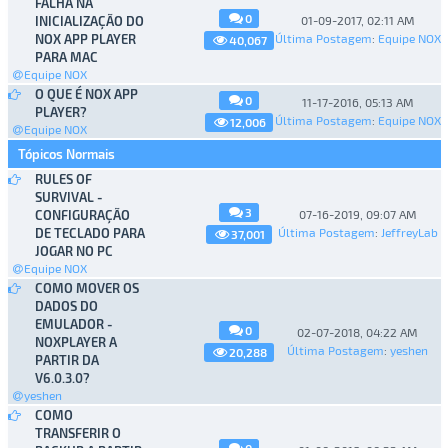
FALHA NA
0
INICIALIZAÇÃO DO
01-09-2017, 02:11 AM
NOX APP PLAYER
Última Postagem
:
Equipe NOX
40,067
PARA MAC
Equipe NOX
O QUE É NOX APP
0
11-17-2016, 05:13 AM
PLAYER?
Última Postagem
:
Equipe NOX
12,006
Equipe NOX
Tópicos Normais
RULES OF
SURVIVAL -
3
CONFIGURAÇÃO
07-16-2019, 09:07 AM
DE TECLADO PARA
Última Postagem
:
JeffreyLab
37,001
JOGAR NO PC
Equipe NOX
COMO MOVER OS
DADOS DO
EMULADOR -
0
02-07-2018, 04:22 AM
NOXPLAYER A
Última Postagem
:
yeshen
20,288
PARTIR DA
V6.0.3.0?
yeshen
COMO
TRANSFERIR O
0