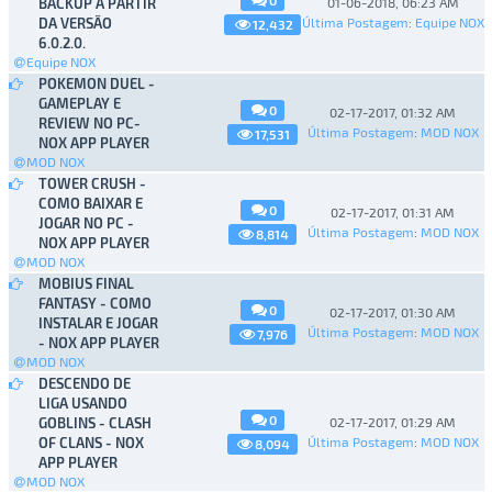
BACKUP A PARTIR
01-06-2018, 06:23 AM
DA VERSÃO
Última Postagem
:
Equipe NOX
12,432
6.0.2.0.
Equipe NOX
POKEMON DUEL -
GAMEPLAY E
0
02-17-2017, 01:32 AM
REVIEW NO PC-
Última Postagem
:
MOD NOX
17,531
NOX APP PLAYER
MOD NOX
TOWER CRUSH -
COMO BAIXAR E
0
02-17-2017, 01:31 AM
JOGAR NO PC -
Última Postagem
:
MOD NOX
8,814
NOX APP PLAYER
MOD NOX
MOBIUS FINAL
FANTASY - COMO
0
02-17-2017, 01:30 AM
INSTALAR E JOGAR
Última Postagem
:
MOD NOX
7,976
- NOX APP PLAYER
MOD NOX
DESCENDO DE
LIGA USANDO
0
GOBLINS - CLASH
02-17-2017, 01:29 AM
OF CLANS - NOX
Última Postagem
:
MOD NOX
8,094
APP PLAYER
MOD NOX