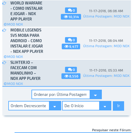
WORLD WARFARE
- COMO INSTALAR
0
11-17-2016, 06:06 AM
E JOGAR - NOX
Última Postagem
:
MOD NOX
10,314
APP PLAYER
MOD NOX
MOBILE LEGENDS
5V5 MOBA PARA
0
ANDROID - COMO
11-17-2016, 06:04 AM
INSTALAR E JOGAR
Última Postagem
:
MOD NOX
9,477
- NOX APP PLAYER
MOD NOX
SLIHTER.IO –
FACECAM COM
0
11-17-2016, 05:33 AM
MANOLINHO –
Última Postagem
:
MOD NOX
8,556
NOX APP PLAYER
MOD NOX
Pesquisar neste Fórum: