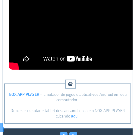
NOX APP PLAYER
– Emulador de jogos e aplicativos Android em seu
computador!
Deixe seu celular e tablet descansando, baixe o NOX APP PLAYER
clicando
aqui
!