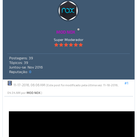
MOD NOX
Super Moderador
Postagens: 39
Tópicos: 39
Juntou-se: Nov 2016
Reputação:
0
#1
11-17-2016, 06:06 AM
(Este post foi modificado pela última vez: 11-18-2016,
04:34 AM por
MOD NOX
.)