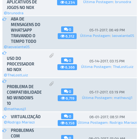
APLICATIVOS DE
Última Postagem
:
brunodra
6,234
JOGOS NO NOX
brunodra
ABA DE
MENSAGENS DO
0
WHATSAPP
05-11-2017, 06:49 PM
TRAVANDO O
Última Postagem
:
leovalente05
6,312
TEMPO TODO
leovalente05
USO DO
0
05-14-2017, 03:15 PM
PROCESSADOR
Última Postagem
:
TheLostLuiz
6,366
NO NOX
TheLostLuiz
PROBLEMA DE
0
COMPATIBILIDADE
05-17-2017, 03:19 PM
NO WINDOWS
Última Postagem
:
matheusjj1
6,719
10
matheusjj1
0
VIRTUALIZAÇÃO
06-01-2017, 08:51 PM
Rodrigo Mariazi
Última Postagem
:
Rodrigo Mariazi
6,158
PROBLEMAS
COM
0
06-02-2017, 01:04 AM