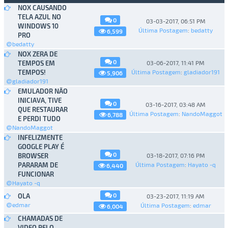
NOX CAUSANDO
TELA AZUL NO
0
03-03-2017, 06:51 PM
WINDOWS 10
Última Postagem
:
bedatty
6,599
PRO
bedatty
NOX ZERA DE
0
TEMPOS EM
03-06-2017, 11:41 PM
TEMPOS!
Última Postagem
:
gladiador191
5,906
gladiador191
EMULADOR NÃO
INICIAVA, TIVE
0
03-16-2017, 03:48 AM
QUE RESTAURAR
Última Postagem
:
NandoMaggot
6,788
E PERDI TUDO
NandoMaggot
INFELIZMENTE
GOOGLE PLAY É
0
BROWSER
03-18-2017, 07:16 PM
PARARAM DE
Última Postagem
:
Hayato -q
6,440
FUNCIONAR
Hayato -q
0
OLA
03-23-2017, 11:19 AM
edmar
Última Postagem
:
edmar
6,004
CHAMADAS DE
VIDEO PELO