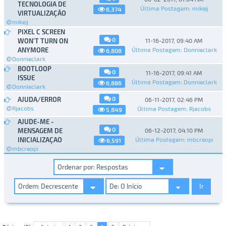
TECNOLOGIA DE
Última Postagem
:
mikejj
6,374
VIRTUALIZAÇÃO
mikejj
PIXEL C SCREEN
0
WON'T TURN ON
11-16-2017, 09:40 AM
ANYMORE
Última Postagem
:
Donnieclark
6,808
Donnieclark
BOOTLOOP
0
11-16-2017, 09:41 AM
ISSUE
Última Postagem
:
Donnieclark
6,886
Donnieclark
0
AJUDA/ERROR
06-11-2017, 02:46 PM
Rjacobs
Última Postagem
:
Rjacobs
5,849
AJUDE-ME -
0
MENSAGEM DE
06-12-2017, 04:10 PM
INICIALIZAÇAO
Última Postagem
:
mbcreopi
6,591
mbcreopi