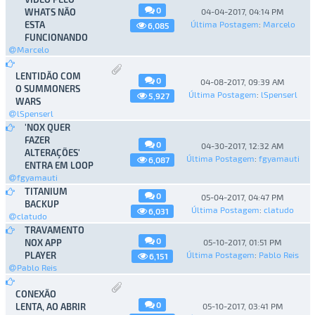
0
WHATS NÃO
04-04-2017, 04:14 PM
ESTA
Última Postagem
:
Marcelo
6,085
FUNCIONANDO
Marcelo
LENTIDÃO COM
0
04-08-2017, 09:39 AM
O SUMMONERS
Última Postagem
:
lSpenserl
5,927
WARS
lSpenserl
'NOX QUER
FAZER
0
04-30-2017, 12:32 AM
ALTERAÇÕES'
Última Postagem
:
fgyamauti
6,087
ENTRA EM LOOP
fgyamauti
TITANIUM
0
05-04-2017, 04:47 PM
BACKUP
Última Postagem
:
clatudo
6,031
clatudo
TRAVAMENTO
0
NOX APP
05-10-2017, 01:51 PM
PLAYER
Última Postagem
:
Pablo Reis
6,151
Pablo Reis
CONEXÃO
0
LENTA, AO ABRIR
05-10-2017, 03:41 PM