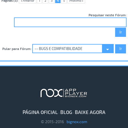
Páginas (5):
« Anterior
1
2
3
4
5
Próximo »
Pesquisar neste Fórum:
Pular para Fórum:
PÁGINA OFICIAL
BLOG
BAIXE AGORA
·
·
© 2015-2016
bignox.com