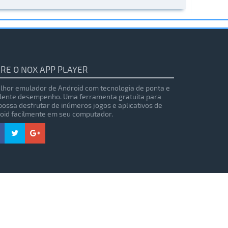
RE O NOX APP PLAYER
lhor emulador de Android com tecnologia de ponta e
lente desempenho. Uma ferramenta gratuita para
possa desfrutar de inúmeros jogos e aplicativos de
oid facilmente em seu computador.