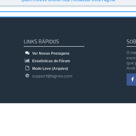
LINKS RÁPIDOS
SOB
O me
Ver Novas Postagens
exce
Estatísticas do Fórum
que 
Andr
Modo Leve (Arquivo)
support@bignox.com