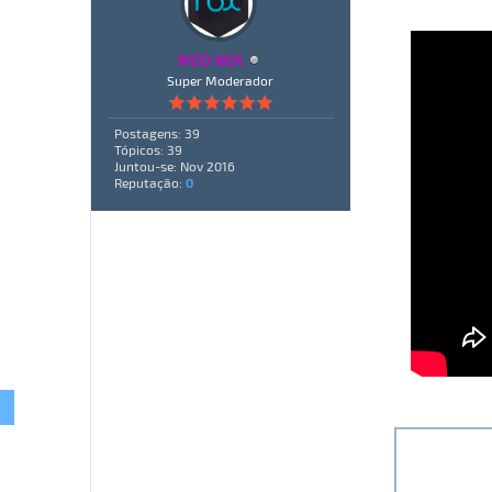
MOD NOX
Super Moderador
Postagens: 39
Tópicos: 39
Juntou-se: Nov 2016
Reputação:
0