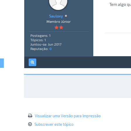
Tem algo qu
Sauloxy
Membro Júnior
Postagens: 1
Tópicos: 1
Juntou-se: Jun 2017
Reputação:
0
Visualizar uma Versão para Impressão
Subscrever este tópico